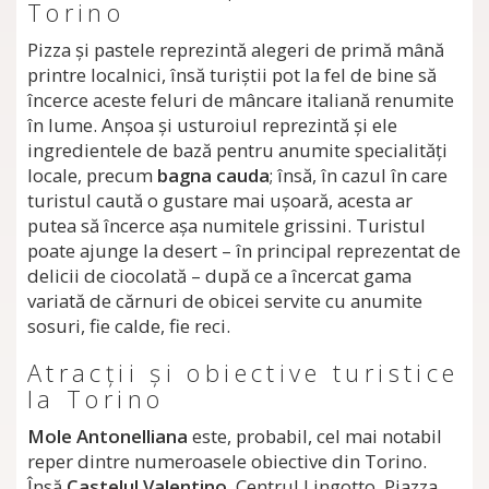
Torino
Pizza şi pastele reprezintă alegeri de primă mână
printre localnici, însă turiştii pot la fel de bine să
încerce aceste feluri de mâncare italiană renumite
în lume. Anşoa şi usturoiul reprezintă şi ele
ingredientele de bază pentru anumite specialităţi
locale, precum
bagna cauda
; însă, în cazul în care
turistul caută o gustare mai uşoară, acesta ar
putea să încerce aşa numitele grissini. Turistul
poate ajunge la desert – în principal reprezentat de
delicii de ciocolată – după ce a încercat gama
variată de cărnuri de obicei servite cu anumite
sosuri, fie calde, fie reci.
Atracţii şi obiective turistice
la Torino
Mole Antonelliana
este, probabil, cel mai notabil
reper dintre numeroasele obiective din Torino.
Însă
Castelul Valentino
, Centrul Lingotto, Piazza