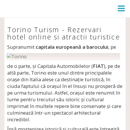
Togg
Navi
Torino Turism - Rezervari
hotel online si atractii turistice
Supranumit
capitala europeană a barocului
,
pe
de o parte, şi Capitala Automobilelor (
FIAT
), pe de
altă parte, Torino este unul dintre principalele
oraşe din Italia alese ca destinaţie turistică, în
ciuda faptului că oraşul în el însuşi nu prosperă de
pe urma turismului. Astfel, oraşul este renumit în
lume pentru trecutul său istoric şi cultural
imprimat în multele repere bine conservate şi care
culminează într-un spectacol arhitectural
incredibil.
Însă moştenirea istorică şi culturală este întregită