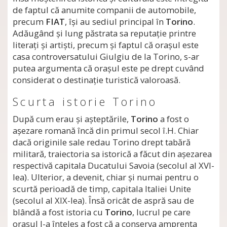
de faptul că anumite companii de automobile,
precum
FIAT
, îşi au sediul principal în
Torino
.
Adăugând şi lung păstrata sa reputaţie printre
literaţi şi artişti, precum şi faptul că oraşul este
casa controversatului Giulgiu de la Torino, s-ar
putea argumenta că oraşul este pe drept cuvând
considerat o destinaţie turistică valoroasă.
Scurta istorie Torino
După cum erau şi aşteptările,
Torino
a fost o
aşezare romană încă din primul secol î.H. Chiar
dacă originile sale redau Torino drept tabără
militară, traiectoria sa istorică a făcut din aşezarea
respectivă capitala Ducatului Savoia (secolul al XVI-
lea). Ulterior, a devenit, chiar şi numai pentru o
scurtă perioadă de timp, capitala Italiei Unite
(secolul al XIX-lea). Însă oricât de aspră sau de
blândă a fost istoria cu
Torino
, lucrul pe care
oraşul l-a înţeles a fost că a conserva amprenta