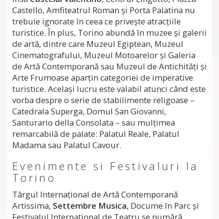
Castello, Amfiteatrul Roman şi Porta Palatina nu
trebuie ignorate în ceea ce priveşte atracţiile
turistice. În plus, Torino abundă în muzee şi galerii
de artă, dintre care Muzeul Egiptean, Muzeul
Cinematografului, Muzeul Motoarelor şi Galeria
de Artă Contemporană sau Muzeul de Antichităţi şi
Arte Frumoase aparţin categoriei de imperative
turistice. Acelaşi lucru este valabil atunci când este
vorba despre o serie de stabilimente religoase –
Catedrala Superga, Domul San Giovanni,
Santurario della Consolata – sau mulţimea
remarcabilă de palate: Palatul Reale, Palatul
Madama sau Palatul Cavour.
Evenimente si Festivaluri la
Torino
Târgul Internaţional de Artă Contemporană
Artissima,
Settembre Musica
, Docume în Parc şi
Festivalul Internaţional de Teatru se numără