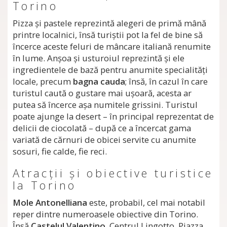
Torino
Pizza şi pastele reprezintă alegeri de primă mână
printre localnici, însă turiştii pot la fel de bine să
încerce aceste feluri de mâncare italiană renumite
în lume. Anşoa şi usturoiul reprezintă şi ele
ingredientele de bază pentru anumite specialităţi
locale, precum
bagna cauda
; însă, în cazul în care
turistul caută o gustare mai uşoară, acesta ar
putea să încerce aşa numitele grissini. Turistul
poate ajunge la desert – în principal reprezentat de
delicii de ciocolată – după ce a încercat gama
variată de cărnuri de obicei servite cu anumite
sosuri, fie calde, fie reci.
Atracţii şi obiective turistice
la Torino
Mole Antonelliana
este, probabil, cel mai notabil
reper dintre numeroasele obiective din Torino.
Însă
Castelul Valentino
, Centrul Lingotto, Piazza