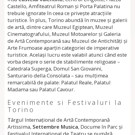
Castello, Amfiteatrul Roman şi Porta Palatina nu
trebuie ignorate în ceea ce priveşte atracţiile
turistice. În plus, Torino abundă în muzee şi galerii
de artă, dintre care Muzeul Egiptean, Muzeul
Cinematografului, Muzeul Motoarelor şi Galeria
de Artă Contemporană sau Muzeul de Antichităţi şi
Arte Frumoase aparţin categoriei de imperative
turistice. Acelaşi lucru este valabil atunci când este
vorba despre o serie de stabilimente religoase –
Catedrala Superga, Domul San Giovanni,
Santurario della Consolata – sau mulţimea
remarcabilă de palate: Palatul Reale, Palatul
Madama sau Palatul Cavour.
Evenimente si Festivaluri la
Torino
Târgul Internaţional de Artă Contemporană
Artissima,
Settembre Musica
, Docume în Parc şi
Festivalul Internaţional de Teatru se numără