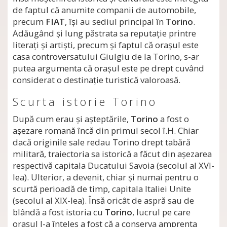
de faptul că anumite companii de automobile,
precum
FIAT
, îşi au sediul principal în
Torino
.
Adăugând şi lung păstrata sa reputaţie printre
literaţi şi artişti, precum şi faptul că oraşul este
casa controversatului Giulgiu de la Torino, s-ar
putea argumenta că oraşul este pe drept cuvând
considerat o destinaţie turistică valoroasă.
Scurta istorie Torino
După cum erau şi aşteptările,
Torino
a fost o
aşezare romană încă din primul secol î.H. Chiar
dacă originile sale redau Torino drept tabără
militară, traiectoria sa istorică a făcut din aşezarea
respectivă capitala Ducatului Savoia (secolul al XVI-
lea). Ulterior, a devenit, chiar şi numai pentru o
scurtă perioadă de timp, capitala Italiei Unite
(secolul al XIX-lea). Însă oricât de aspră sau de
blândă a fost istoria cu
Torino
, lucrul pe care
oraşul l-a înţeles a fost că a conserva amprenta