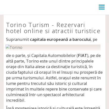
Togg
Navi
Torino Turism - Rezervari
hotel online si atractii turistice
Supranumit
capitala europeană a barocului
,
pe
de o parte, şi Capitala Automobilelor (
FIAT
), pe de
altă parte, Torino este unul dintre principalele
oraşe din Italia alese ca destinaţie turistică, în
ciuda faptului că oraşul în el însuşi nu prosperă de
pe urma turismului. Astfel, oraşul este renumit în
lume pentru trecutul său istoric şi cultural
imprimat în multele repere bine conservate şi care
culminează într-un spectacol arhitectural
incredibil.
Însă moştenirea istorică şi culturală este întregită