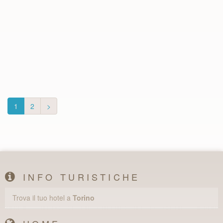
1
2
>
INFO TURISTICHE
Trova il tuo hotel a
Torino